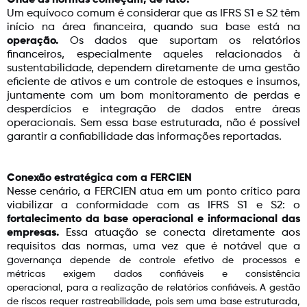
Onde as normas começam, de fato?
Um equívoco comum é considerar que as IFRS S1 e S2 têm
início na área financeira, quando sua base está na
operação.
Os dados que suportam os relatórios
financeiros, especialmente aqueles relacionados à
sustentabilidade, dependem diretamente de uma gestão
eficiente de ativos e um controle de estoques e insumos,
juntamente com um bom monitoramento de perdas e
desperdícios e integração de dados entre áreas
operacionais. Sem essa base estruturada, não é possível
garantir a confiabilidade das informações reportadas.
Conexão estratégica com a FERCIEN
Nesse cenário, a FERCIEN atua em um ponto crítico para
viabilizar a conformidade com as IFRS S1 e S2: o
fortalecimento da base operacional e informacional das
empresas.
Essa atuação se conecta diretamente aos
requisitos das normas, uma vez que é notável que a
g
overnança depende de controle efetivo de processos e
m
étricas exigem dados confiáveis e
consistência
operacional,
para a realização de
relatórios confiáveis. A g
estão
de riscos requer rastreabilidade, p
ois sem uma base estruturada,