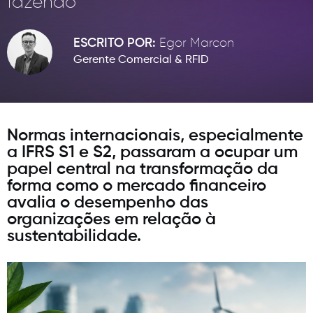
fazendo
INOVAÇÃO
CONTATO
ESCRITO POR:
Egor Marcon
Política de Privacidade
Gerente Comercial & RFID
Política de Cookies
F® Todos os direitos reservados, proibido a reprodução total ou parcial
sem autorização prévia.
Normas internacionais,
especialmente
a IFRS S1 e S2, passaram a ocupar um
papel central na transformação da
forma como o mercado financeiro
avalia o desempenho das
organizações em relação à
sustentabilidade.