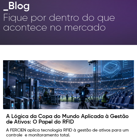
INOVAÇÃO
_Blog
CONTATO
Fique por dentro do que
Política de Privacidade
acontece no mercado
Política de Cookies
F® Todos os direitos reservados, proibido a reprodução total ou parcial
sem autorização prévia.
A Lógica da Copa do Mundo Aplicada à Gestão
de Ativos: O Papel do RFID
A FERCIEN aplica tecnologia RFID à gestão de ativos para um
controle e monitoramento total.