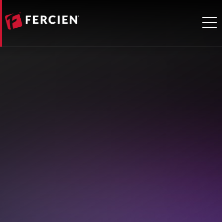
HOME
GESTÃO
OXIJA HUB
SOBRE A FERCIEN
DE
TAS E
AVALIAÇÃO
DE
ANTAQ
ATIVOS
M&A
PATRIMONIAL
INOVAÇÃO
SOLUÇÕES
PRODUTOS RFID
TAG'S
COLETORES
PORTAIS
ANTAQ
GESTÃO DE
CLIENTES
ATIVOS
TAG'S
COLETORES
PORTAIS
CASES
RESPONSABILIDADES
TAS E M&A
AVALIAÇÃO
PATRIMONIAL
FAÇA PARTE
BLOG
OXIJA HUB DE