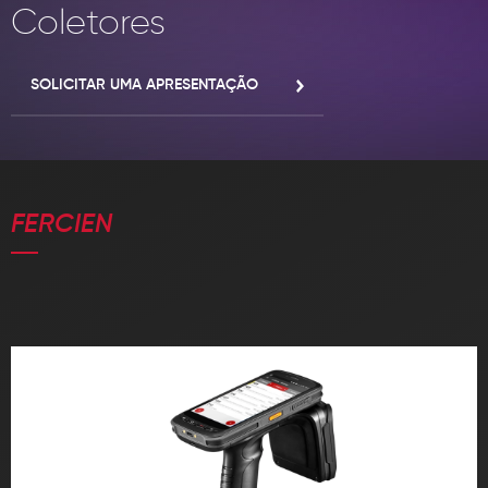
INOVAÇÃO
Coletores
CONTATO
Política de Privacidade
SOLICITAR UMA APRESENTAÇÃO
Política de Cookies
F® Todos os direitos reservados, proibido a reprodução total ou parcial
sem autorização prévia.
FERCIEN