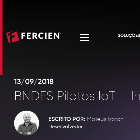
SOLUÇÕES
HOME
ANTAQ
TAG'S
GESTÃO DE ATIVO
COLETORES
13/09/2018
SOBRE A FERCIEN
BNDES Pilotos IoT – I
SOLUÇÕES
PRODUTOS RFID
ESCRITO POR:
Mateus Izoton
ANTAQ
GESTÃO DE
ATIVOS
Desenvolvedor
CLIENTES
TAG'S
COLET