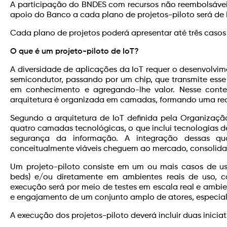
A participação do BNDES com recursos não reembolsáveis
apoio do Banco a cada plano de projetos-piloto será de 
Cada plano de projetos poderá apresentar até três caso
O que é um projeto-piloto de IoT?
A diversidade de aplicações da IoT requer o desenvolv
semicondutor, passando por um chip, que transmite esse
em conhecimento e agregando-lhe valor. Nesse context
arquitetura é organizada em camadas, formando uma rede
Segundo a arquitetura de IoT definida pela Organizaç
quatro camadas tecnológicas, o que inclui tecnologias de: (i)
segurança da informação. A integração dessas qu
conceitualmente viáveis cheguem ao mercado, consolida
Um projeto-piloto consiste em um ou mais casos de us
beds) e/ou diretamente em ambientes reais de uso, c
execução será por meio de testes em escala real e ambie
e engajamento de um conjunto amplo de atores, especial
A execução dos projetos-piloto deverá incluir duas iniciati