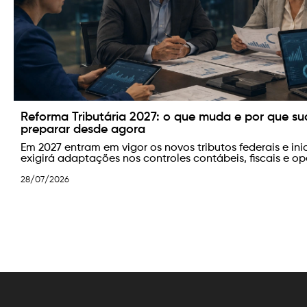
Inventário patrimonial: como organizar a base de
com segurança técnica
Mais do que identificar os bens existentes, o
inventário p
onde os ativos estão, como estão sendo utilizados, em 
encontram e se as informações físicas correspondem aos
05/08/2026