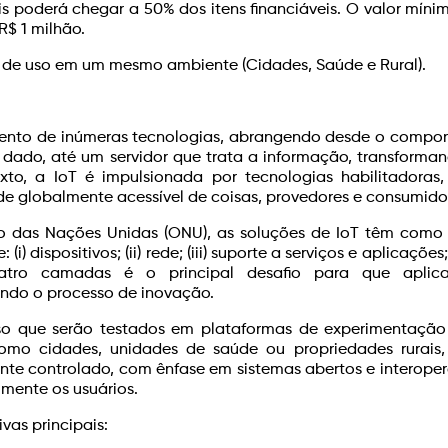
 poderá chegar a 50% dos itens financiáveis. O valor míni
R$ 1 milhão.
s de uso em um mesmo ambiente (Cidades, Saúde e Rural).
imento de inúmeras tecnologias, abrangendo desde o compo
 dado, até um servidor que trata a informação, transforma
o, a IoT é impulsionada por tecnologias habilitadoras,
 globalmente acessível de coisas, provedores e consumido
ão das Nações Unidas (ONU), as soluções de IoT têm como
 dispositivos; (ii) rede; (iii) suporte a serviços e aplicações; 
atro camadas é o principal desafio para que aplic
ndo o processo de inovação.
o que serão testados em plataformas de experimentação 
omo cidades, unidades de saúde ou propriedades rurais,
nte controlado, com ênfase em sistemas abertos e interoper
mente os usuários.
vas principais: