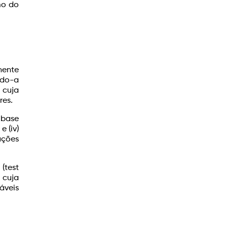
mo do
nente
ndo-a
 cuja
res.
 base
e (iv)
ações
(test
 cuja
áveis