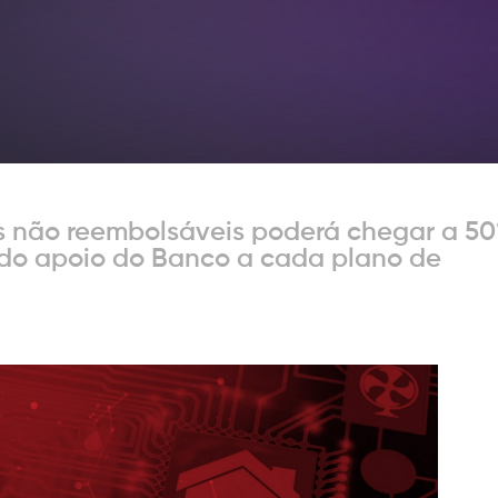
s não reembolsáveis poderá chegar a 5
o do apoio do Banco a cada plano de
reservados, proibido a reprodução total ou parcial sem autorização prévia.