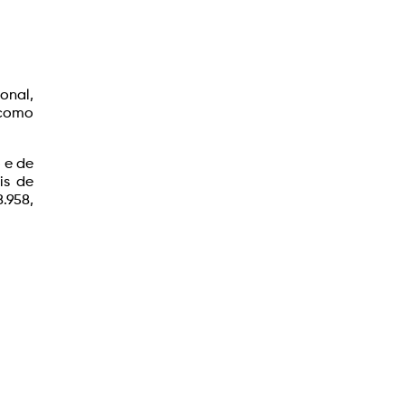
onal,
 como
o e de
is de
8.958,