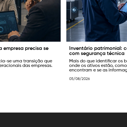
 ativos da sua empresa
Reforma Tributária 2027
preparar desde agora
atrimonial
permite verificar
Em 2027 entram em vigor os 
que condições se
exigirá adaptações nos cont
 registros contábeis.
28/07/2026