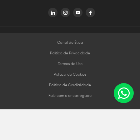
Canal de Ética
Política de Privacidade
Termos de Uso
Política de Cookies
Política de Cordialidade
Fale com o encarregado
FERCIEN® Todos os direitos reservados, proibida a reprodução
total ou parcial sem autorização prévia.