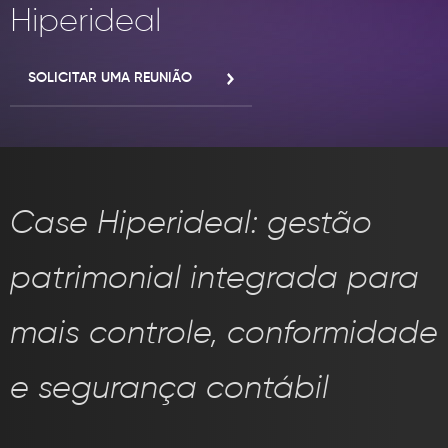
INOVAÇÃO
Hiperideal
CONTATO
Política de Privacidade
SOLICITAR UMA REUNIÃO
Política de Cookies
F® Todos os direitos reservados, proibido a reprodução total ou parcial
sem autorização prévia.
Case Hiperideal: gestão
patrimonial integrada para
mais controle, conformidade
e segurança contábil