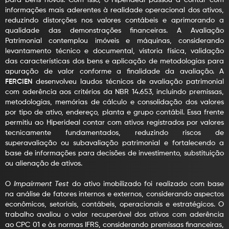
para bens novos. Com isso, o Hiperideal passou a contar com
informações mais aderentes à realidade operacional dos ativos,
reduzindo distorções nos valores contábeis e aprimorando a
qualidade das demonstrações financeiras. A Avaliação
Patrimonial contemplou imóveis e máquinas, considerando
levantamento técnico e documental, vistoria física, validação
das características dos bens e aplicação de metodologias para
apuração de valor conforme a finalidade da avaliação. A
FERCIEN
desenvolveu laudos técnicos de avaliação patrimonial
com aderência aos critérios da NBR 14.653, incluindo premissas,
metodologias, memórias de cálculo e consolidação dos valores
por tipo de ativo, endereço, planta e grupo contábil. Essa frente
permitiu ao Hiperideal contar com ativos registrados por valores
tecnicamente fundamentados, reduzindo riscos de
superavaliação ou subavaliação patrimonial e fortalecendo a
base de informações para decisões de investimento, substituição
ou alienação de ativos.
O
Impairment Test
do ativo imobilizado foi realizado com base
na análise de fatores internos e externos, considerando aspectos
econômicos, setoriais, contábeis, operacionais e estratégicos. O
trabalho avaliou o valor recuperável dos ativos com aderência
ao CPC 01 e às normas IFRS, considerando premissas financeiras,