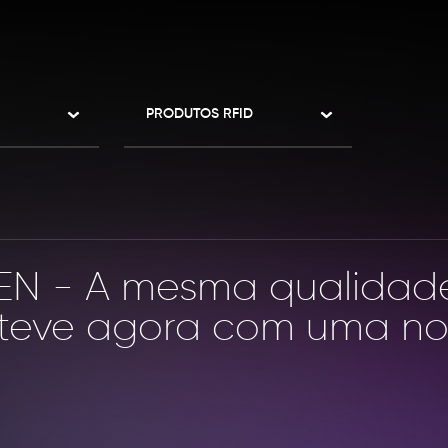
PRODUTOS RFID
S
TAS E M&A
PORTAIS
AVALIAÇ
IEN - A mesma qualidade
e teve agora com uma n
TAS E M&A
AVALIAÇÃO
PATRIMONIAL
ORES
PORTAIS