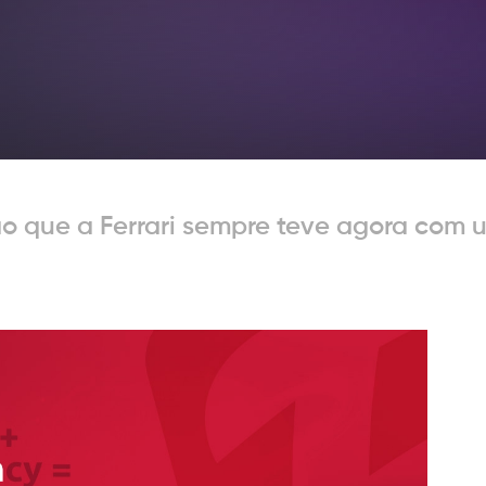
o que a Ferrari sempre teve agora com
reservados, proibido a reprodução total ou parcial sem autorização prévia.