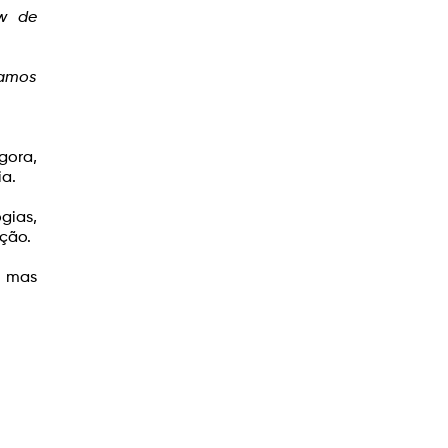
w de
uamos
gora,
ia.
gias,
ação.
, mas