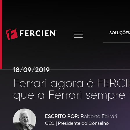
SOLUÇÕES
HOME
ANTAQ
TAG'S
GESTÃO DE ATIVO
COLETORES
18/09/2019
SOBRE A FERCIEN
Ferrari agora é FERC
que a Ferrari sempr
SOLUÇÕES
PRODUTOS RFID
ANTAQ
GESTÃO DE
ATIVOS
ESCRITO POR:
Roberto Ferrari
CEO | Presidente do Conselho
CLIENTES
TAG'S
COLET