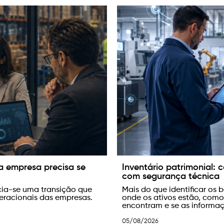
a empresa precisa se
Inventário patrimonial:
com segurança técnica
icia-se uma transição que
Mais do que identificar os 
peracionais das empresas.
onde os ativos estão, como
encontram e se as informaç
05/08/2026