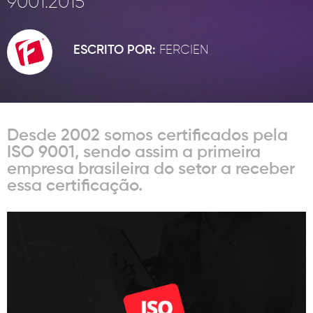
9001:2015
INOVAÇÃO
CONTATO
Política de Privacidade
ESCRITO POR:
FERCIEN
Política de Cookies
F® Todos os direitos reservados, proibido a reprodução total ou parcial
sem autorização prévia.
Desde 2002 somos certificados pela
ISO 9001, sendo assim a primeira
empresa brasileira do setor a receber
essa certificação.