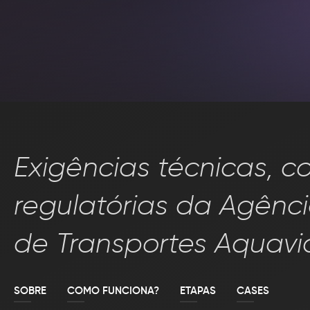
CASES
RESPONSABILIDADES
FAÇA PARTE
BLOG
Exigências técnicas, c
CONTATO
regulatórias da Agênc
Política de Privacidade
Política de Cookies
F® Todos os direitos 
de Transportes Aquavi
SOBRE
COMO FUNCIONA?
ETAPAS
CASES