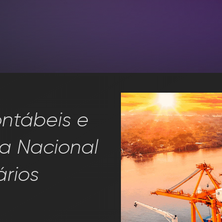
ontábeis e
ia Nacional
reservados, proibido a reprodução total ou parcial sem autorização prévia.
ários